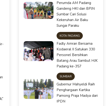
Perumda AM Padang
Gandeng HKI dan BPJN
Sumbar Cari Solusi
Kekeruhan Air Baku
Sungai Paraku
KOTA PADANG
Fadly Amran Bersama
ir-
Kodaeral II Satukan 330
Personel Bersihkan
Batang Arau Sambut HJK
Padang ke-357
SUMBAR
an
Gubernur Mahyeldi Raih
Penghargaan Kartika
Pamong Praja Madya dari
i,”
IPDN