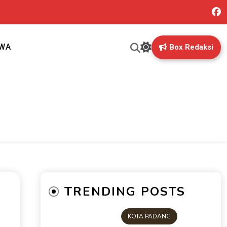
IWA
Box Redaksi
ng mungkin terlewatkan oleh anda
TRENDING POSTS
KOTA PADANG