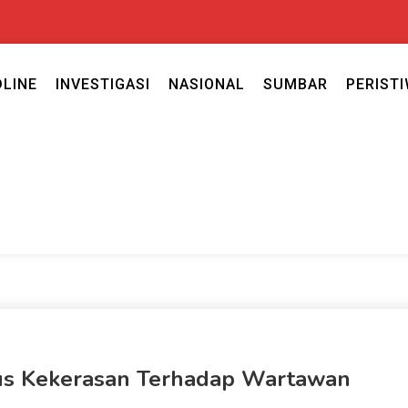
DLINE
INVESTIGASI
NASIONAL
SUMBAR
PERIST
ercaya seputar politik nasional, daerah dan ragam berita lainnya ya
caya
sus Kekerasan Terhadap Wartawan