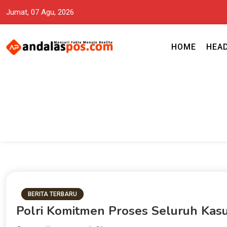
Jumat, 07 Agu, 2026
HOME
HEA
Mencari Fakta Menuju Realita memuat ragam berita aktual dan terp
Andalas Pos Situs Berita Terper
BERITA TERBARU
Polri Komitmen Proses Seluruh Ka