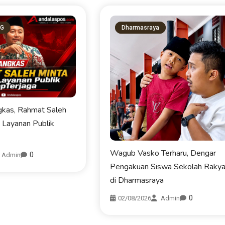
NG
Dharmasraya
KOTA PADANG
PDAM
kas, Rahmat Saleh
s Layanan Publik
Perumda AM Padang Ganden
BPJN Sumbar Cari Solusi Ke
Air Baku Sungai Paraku
Wagub Vasko Terharu, Dengar
0
Admin
Pengakuan Siswa Sekolah Rakya
06/08/2026
di Dharmasraya
0
02/08/2026
Admin