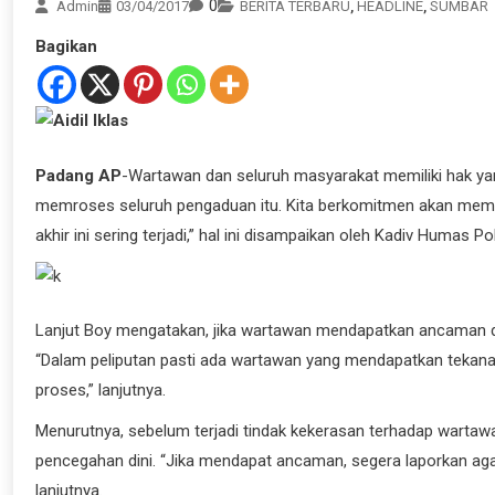
0
Admin
03/04/2017
BERITA TERBARU
,
HEADLINE
,
SUMBAR
Bagikan
Padang AP
-Wartawan dan seluruh masyarakat memiliki hak yan
memroses seluruh pengaduan itu. Kita berkomitmen akan mempr
akhir ini sering terjadi,” hal ini disampaikan oleh Kadiv Humas Po
Lanjut Boy mengatakan, jika wartawan mendapatkan ancaman da
“Dalam peliputan pasti ada wartawan yang mendapatkan tekanan
proses,” lanjutnya.
Menurutnya, sebelum terjadi tindak kekerasan terhadap wartawa
pencegahan dini. “Jika mendapat ancaman, segera laporkan agar b
lanjutnya.