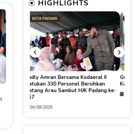
HIGHLIGHTS
KOTA PADANG
SU
g HKI dan
Fadly Amran Bersama Kodaeral II
Guber
keruhan
Satukan 330 Personel Bersihkan
Karti
Batang Arau Sambut HJK Padang ke-
06/0
357
t
06/08/2026