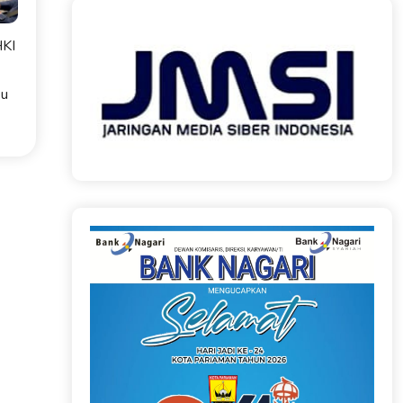
HKI
ku