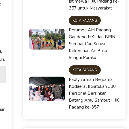
Istimewa HJK Padang ke-
g
357 untuk Masyarakat
KOTA PADANG
Perumda AM Padang
Gandeng HKI dan BPJN
Sumbar Cari Solusi
Kekeruhan Air Baku
ak
Sungai Paraku
uh.
KOTA PADANG
Fadly Amran Bersama
Kodaeral II Satukan 330
Personel Bersihkan
Batang Arau Sambut HJK
Padang ke-357
uan