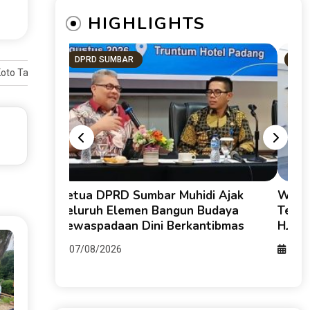
HIGHLIGHTS
DPRD SUMBAR
KOT
Koto Tangah
tahan:
Ketua DPRD Sumbar Muhidi Ajak
Walik
Tengah
Seluruh Elemen Bangun Budaya
Teluk
i Oleh:
Kewaspadaan Dini Berkantibmas
HJK P
07/08/2026
07/0