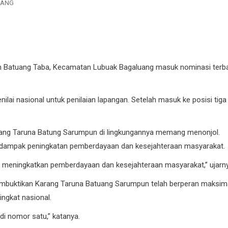
DANG
n Batuang Taba, Kecamatan Lubuak Bagaluang masuk nominasi terba
ilai nasional untuk penilaian lapangan. Setelah masuk ke posisi tiga
rang Taruna Batung Sarumpun di lingkungannya memang menonjol.
 dampak peningkatan pemberdayaan dan kesejahteraan masyarakat.
u meningkatkan pemberdayaan dan kesejahteraan masyarakat,” ujarn
 membuktikan Karang Taruna Batuang Sarumpun telah berperan maksima
tingkat nasional.
adi nomor satu,” katanya.