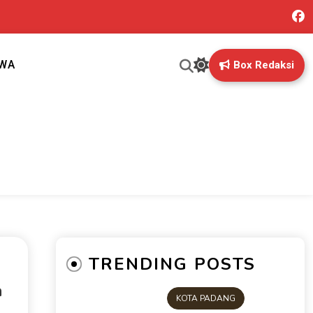
IWA
Box Redaksi
ng mungkin terlewatkan oleh anda
TRENDING POSTS
a
KOTA PADANG