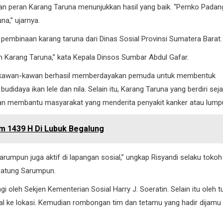
tan peran Karang Taruna menunjukkan hasil yang baik. “Pemko Padan
a,” ujarnya.
 pembinaan karang taruna dari Dinas Sosial Provinsi Sumatera Barat.
n Karang Taruna,” kata Kepala Dinsos Sumbar Abdul Gafar.
n kawan-kawan berhasil memberdayakan pemuda untuk membentuk
udidaya ikan lele dan nila. Selain itu, Karang Taruna yang berdiri sej
h dan membantu masyarakat yang menderita penyakit kanker atau lump
am 1439 H Di Lubuk Begalung
umpun juga aktif di lapangan sosial,” ungkap Risyandi selaku tokoh
Batung Sarumpun.
gi oleh Sekjen Kementerian Sosial Harry J. Soeratin. Selain itu oleh t
nal ke lokasi. Kemudian rombongan tim dan tetamu yang hadir dijamu