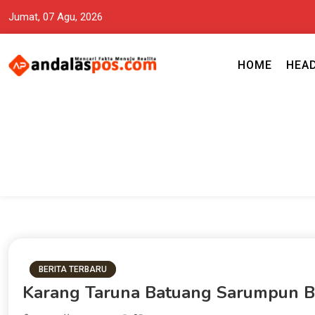
Jumat, 07 Agu, 2026
HOME
HEA
Mencari Fakta Menuju Realita memuat ragam berita aktual dan terp
Andalas Pos Situs Berita Terper
BERITA TERBARU
Karang Taruna Batuang Sarumpun Be