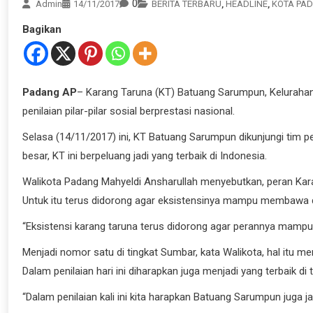
0
Admin
14/11/2017
BERITA TERBARU
,
HEADLINE
,
KOTA PA
Bagikan
Padang AP
– Karang Taruna (KT) Batuang Sarumpun, Keluraha
penilaian pilar-pilar sosial berprestasi nasional.
Selasa (14/11/2017) ini, KT Batuang Sarumpun dikunjungi tim pen
besar, KT ini berpeluang jadi yang terbaik di Indonesia.
Walikota Padang Mahyeldi Ansharullah menyebutkan, peran Ka
Untuk itu terus didorong agar eksistensinya mampu membawa
“Eksistensi karang taruna terus didorong agar perannya mamp
Menjadi nomor satu di tingkat Sumbar, kata Walikota, hal itu
Dalam penilaian hari ini diharapkan juga menjadi yang terbaik di 
“Dalam penilaian kali ini kita harapkan Batuang Sarumpun juga j