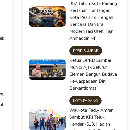
357 Tahun Kota Padang
Bertahan: Tantangan
Kota Pesisir di Tengah
Bencana Dan Era
Modernisasi Oleh: Fajri
Ahmaddin NP
ik
DPRD SUMBAR
Ketua DPRD Sumbar
Muhidi Ajak Seluruh
Elemen Bangun Budaya
Kewaspadaan Dini
Berkantibmas
ya.
KOTA PADANG
l.
Walikota Fadly Amran
Sambut KRI Teluk
Kendari-518, Hadiah