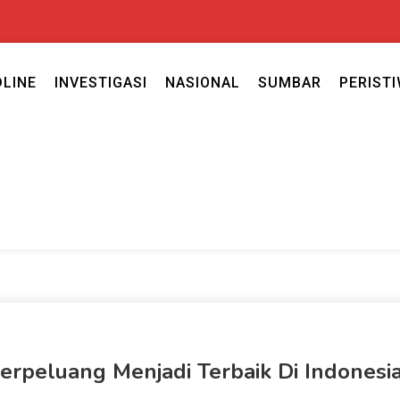
DLINE
INVESTIGASI
NASIONAL
SUMBAR
PERIST
ercaya seputar politik nasional, daerah dan ragam berita lainnya ya
caya
rpeluang Menjadi Terbaik Di Indonesi