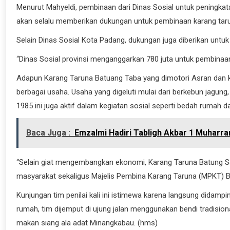
Menurut Mahyeldi, pembinaan dari Dinas Sosial untuk peningka
akan selalu memberikan dukungan untuk pembinaan karang tarun
Selain Dinas Sosial Kota Padang, dukungan juga diberikan untuk
“Dinas Sosial provinsi menganggarkan 780 juta untuk pembinaa
Adapun Karang Taruna Batuang Taba yang dimotori Asran da
berbagai usaha. Usaha yang digeluti mulai dari berkebun jagung, b
1985 ini juga aktif dalam kegiatan sosial seperti bedah ruma
Baca Juga :
Emzalmi Hadiri Tabligh Akbar 1 Muharr
“Selain giat mengembangkan ekonomi, Karang Taruna Batung Sar
masyarakat sekaligus Majelis Pembina Karang Taruna (MPKT) 
Kunjungan tim penilai kali ini istimewa karena langsung didampin
rumah, tim dijemput di ujung jalan menggunakan bendi tradisio
makan siang ala adat Minangkabau. (hms)