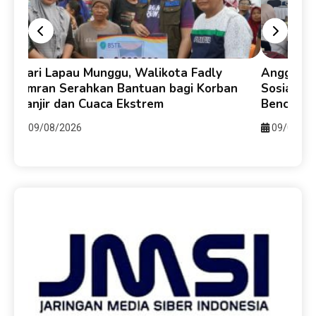
y
Dari Lapau Munggu, Walikota Fadly
Anggota D
Amran Serahkan Bantuan bagi Korban
Sosialis
Banjir dan Cuaca Ekstrem
Bencana 
09/08/2026
09/08/20