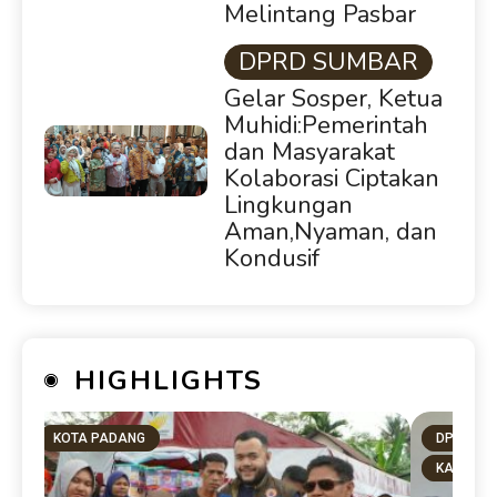
Melintang Pasbar
DPRD SUMBAR
Gelar Sosper, Ketua
Muhidi:Pemerintah
dan Masyarakat
Kolaborasi Ciptakan
Lingkungan
Aman,Nyaman, dan
Kondusif
HIGHLIGHTS
KOTA PADANG
DPRD SU
KAB. PA