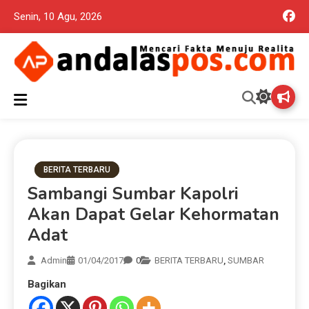
Senin, 10 Agu, 2026
Mencari Fakta Menuju Realita memuat ragam berita aktual dan
Andalas Pos Situs Berita
terpercaya seputar politik nasional, daerah dan ragam berita
lainnya yang mungkin terlewatkan oleh anda
Terpercaya
BERITA TERBARU
Sambangi Sumbar Kapolri
Akan Dapat Gelar Kehormatan
Adat
Admin
01/04/2017
0
BERITA TERBARU
,
SUMBAR
Bagikan