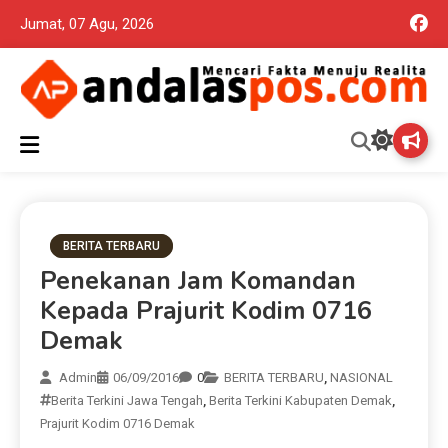
Jumat, 07 Agu, 2026
Mencari Fakta Menuju Realita memuat ragam berita aktual dan
Andalas Pos Situs Berita
terpercaya seputar politik nasional, daerah dan ragam berita
lainnya yang mungkin terlewatkan oleh anda
Terpercaya
BERITA TERBARU
Penekanan Jam Komandan
Kepada Prajurit Kodim 0716
Demak
Admin
06/09/2016
0
BERITA TERBARU
,
NASIONAL
Berita Terkini Jawa Tengah
,
Berita Terkini Kabupaten Demak
,
Prajurit Kodim 0716 Demak