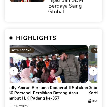
Hijau dan SDM
Berdaya Saing
Global
HIGHLIGHTS
KOTA PADANG
SUMBAR
Fadly Amran Bersama Kodaeral II Satukan
Gubernur
330 Personel Bersihkan Batang Arau
Kartika 
Sambut HJK Padang ke-357
06/08/20
06/08/2026